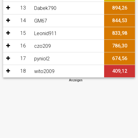
13
894,26
Dabek790
14
844,53
GM67
15
833,98
Leonid911
16
786,30
czo209
17
674,56
pyniol2
18
409,12
wito2009
Anzeigen