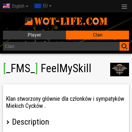
EU
English
Player
Clan
[
_FMS_
]
FeelMySkill
Klan stworzony głównie dla członków i sympatyków
Miekich Cycków .
Description