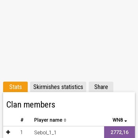
Stats
Skirmishes statistics
Share
Clan members
#
Player name
WN8
1
2772,16
Sebol_1_1