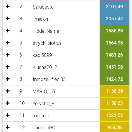
2
2107,49
Salabaster
3
2057,42
_miekki_
4
1586,88
Hidde_Name
5
1564,98
strych_piotrus
6
1483,26
kapi5099
7
1451,08
Klucha2012
8
1424,72
frendzel_fredi83
9
1156,29
MARIO__76
10
1150,23
Yerycho_PL
11
1022,52
milomil1
12
944,38
JacoobPOL