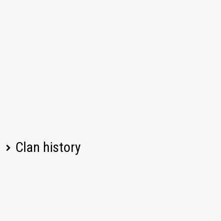
Clan history
Player name
Change
Date