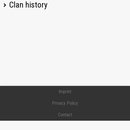
Clan history
Player name
Change
Date
Imprint
Privacy Policy
Contact
Donation / Support