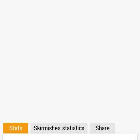
91 licencji na czołg
.
• Kampania
Metalowe wojny
- 44 miejsce klanowe -
66
licencji na czołg
.
• Kampania
Renesans
- 69 miejsce klanowe -
89 licencji
na czołg
.
Adres TS3:
185.83.216.7:9988
Skargi:
hasgrid
Rekrutacja:
mfafra17
Dyplomacja:
Sir_Papa
Stats
Skirmishes statistics
Share