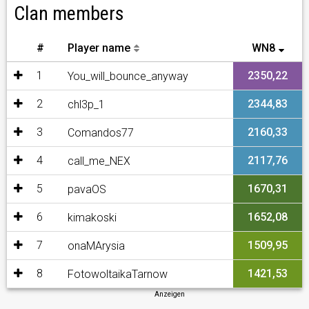
Clan members
#
Player name
WN8
1
2350,22
You_will_bounce_anyway
2
2344,83
chl3p_1
3
2160,33
Comandos77
4
2117,76
call_me_NEX
5
1670,31
pavaOS
6
1652,08
kimakoski
7
1509,95
onaMArysia
8
1421,53
FotowoltaikaTarnow
Anzeigen