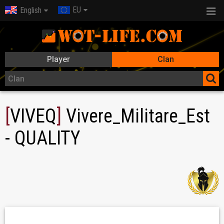
EU
English
Player
Clan
[
VIVEQ
]
Vivere_Militare_Est
- QUALITY