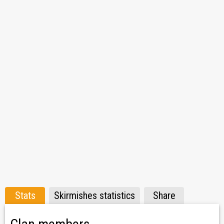
- gold wypłacany regularnie za CW i Natarcia
- codziennie 30-40 osób online
- fajną atmosferę
Rekrutacja/Recruitment:
papirowy_cysiek, french, J_I_M_M_E_R
Skarg na graczy nie przyjmujemy!
Stats
Skirmishes statistics
Share