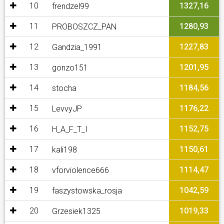
10
1327,16
frendzel99
11
1280,93
PROBOSZCZ_PAN
12
1227,83
Gandzia_1991
13
1201,95
gonzo151
14
1184,56
stocha
15
1176,22
LevvyJP
16
1152,75
H_A_F_T_I
17
1150,61
kali198
18
1114,47
vforviolence666
19
1042,59
faszystowska_rosja
20
1019,33
Grzesiek1325