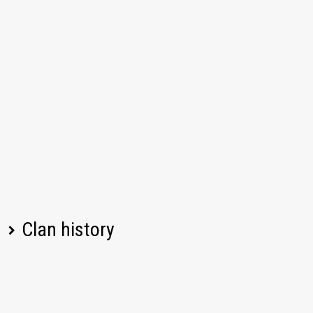
Clan history
Player name
Change
Date
Left
07/26/2026, 07:16 AM UTC
eyeofthetiger_12
Left
07/19/2026, 08:09 AM UTC
piorun_hero2016