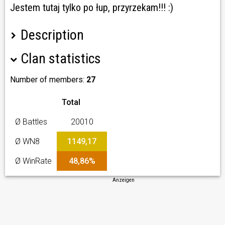
Jestem tutaj tylko po łup, przyrzekam!!! :)
Description
Clan statistics
Zapraszamy !!!
Number of members:
27
Oczekujemy:
- aktywności w potyczkach
- komunikatywności
Total
- kultury osobistej
Ø Battles
20010
Oferujemy:
Ø WN8
1149,17
Ø WinRate
48,86%
Pn-Pt: bonusy 18:00 - 24:00 (2x zarobki +1x exp bitewny)
Sb-Nd: bonusy 16:00 - 24:00 (3x zarobki +1 exp bitewny
Anzeigen
albo 2x zarobki + 2 exp bitewny)
- potyczki rozgrywane na wszystkich poziomach 6 - 8 -
10 T