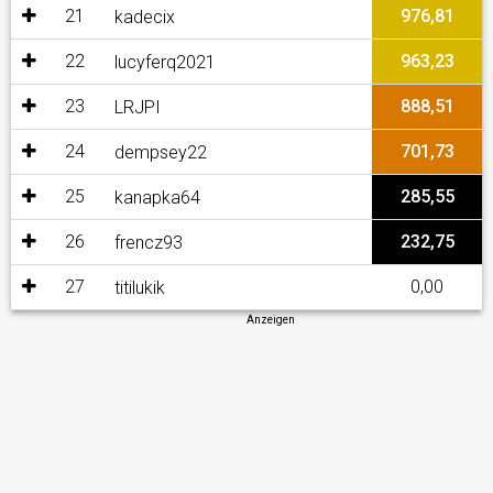
21
976,81
kadecix
22
963,23
lucyferq2021
23
888,51
LRJPI
24
701,73
dempsey22
25
285,55
kanapka64
26
232,75
frencz93
27
0,00
titilukik
Anzeigen