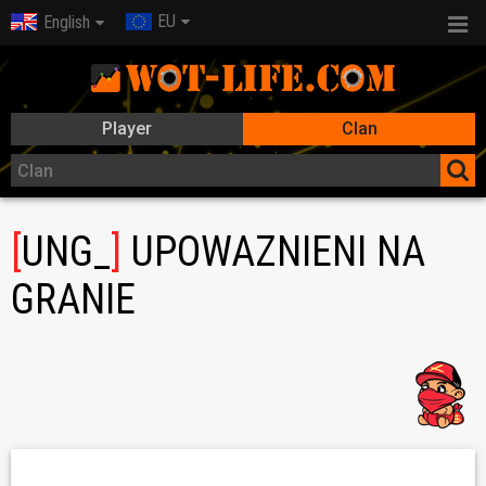
EU
English
Player
Clan
[
UNG_
]
UPOWAZNIENI NA
GRANIE