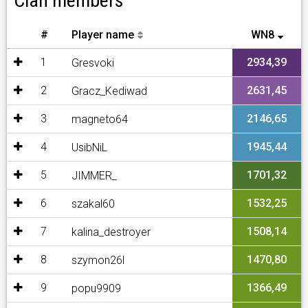
Clan members
#
Player name
WN8
1
2934,39
Gresvoki
2
2631,45
Gracz_Kediwad
3
2146,65
magneto64
4
1945,44
UsibNiL
5
1701,32
JIMMER_
6
1532,25
szakal60
7
1508,14
kalina_destroyer
8
1470,80
szymon26l
9
1366,49
popu9909