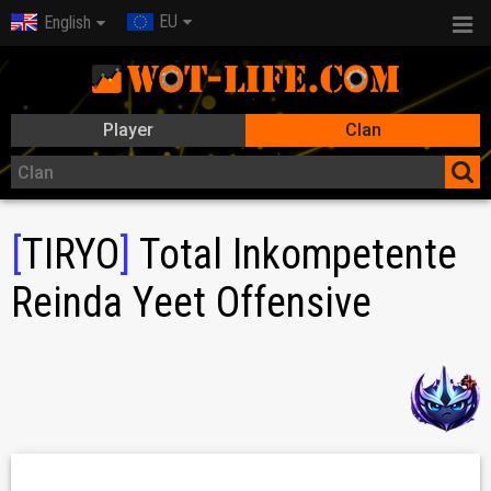
EU
English
Player
Clan
[
TIRYO
]
Total Inkompetente
Reinda Yeet Offensive