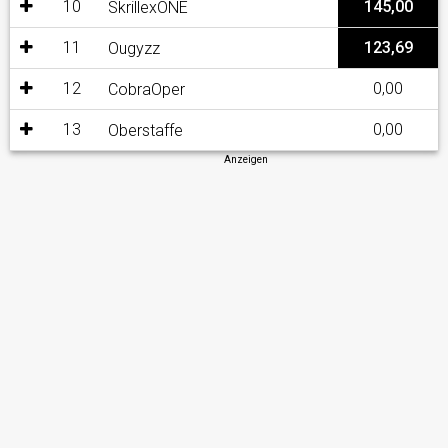
10
145,00
SkrillexONE
11
123,69
Ougyzz
12
0,00
CobraOper
13
0,00
Oberstaffe
Anzeigen