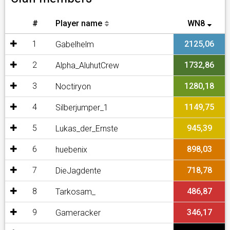
#
Player name
WN8
1
2125,06
Gabelhelm
2
1732,86
Alpha_AluhutCrew
3
1280,18
Noctiryon
4
1149,75
Silberjumper_1
5
945,39
Lukas_der_Ernste
6
898,03
huebenix
7
718,78
DieJagdente
8
486,87
Tarkosam_
9
346,17
Gameracker