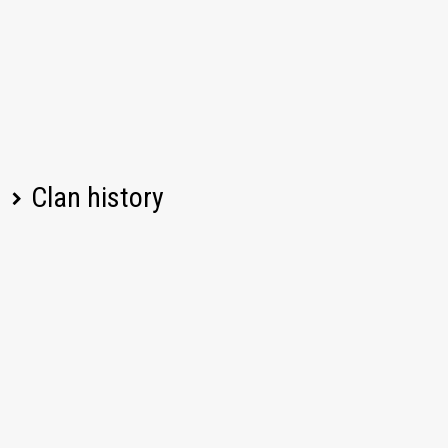
Clan history
Player name
Change
Date