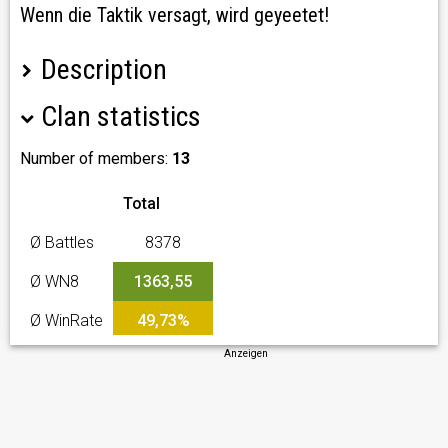
Wenn die Taktik versagt, wird geyeetet!
Description
Clan statistics
Willkommen bei der TIRYO, ein FUN-Clan mit Ambitionen!
Wenn die Taktik versagt, wird geyeetet! - Kein Motto,
Ausführung!
Number of members:
13
Was du erfüllen solltest:
Total
Ø Battles
8378
- Spaß am Spiel
- ein paar Panzer in der Garage
Ø WN8
1363,55
- Discord sollte vorhanden sein
Ø WinRate
49,73%
Bewerbt euch oder schreibt uns einfach an.
Anzeigen