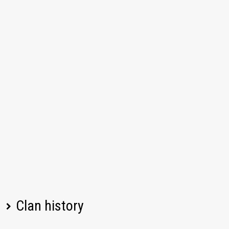
Clan history
Player name
Change
Date