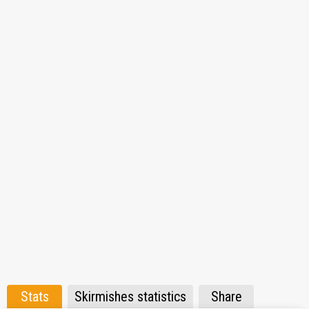
⚠️ Progres WN8 z 30 dni
? Discord:
https://discord.gg/HgGS2P4G6m
Stats
Skirmishes statistics
Share