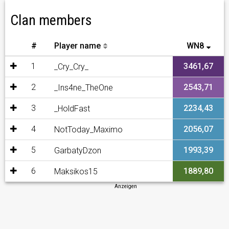
Clan members
#
Player name
WN8
1
3461,67
_Cry_Cry_
2
2543,71
_Ins4ne_TheOne
3
2234,43
_HoldFast
4
2056,07
NotToday_Maximo
5
1993,39
GarbatyDzon
6
1889,80
Maksikos15
Anzeigen