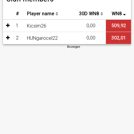
#
Player name
30D WN8
WN8
1
0,00
509,92
Kicsim26
2
0,00
302,01
HUNgarocel22
Anzeigen