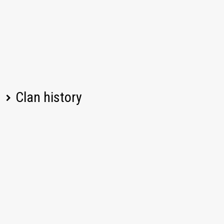
Clan history
Player name
Change
Date