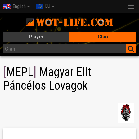
EU
English
Player
Clan
[
MEPL
]
Magyar Elit
Páncélos Lovagok