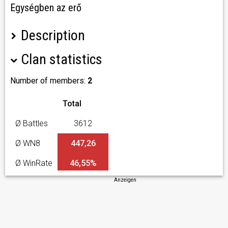
Egységben az erő
Description
Clan statistics
Tartozz a csapathoz kötöttségek nélkül
Number of members:
2
Total
Ø Battles
3612
Ø WN8
447,26
Ø WinRate
46,55%
Anzeigen