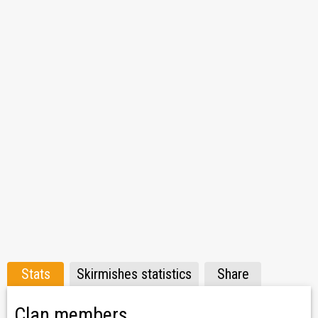
Stats
Skirmishes statistics
Share
Clan members