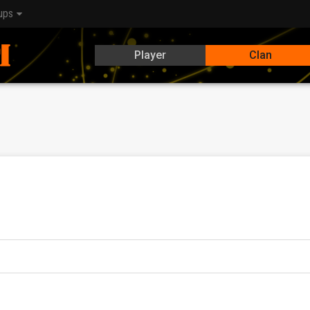
ups
Player
Clan
Pomůžeme se zařízením).
!(Globální mapa,Ofenzívy,Šarvátky,Týmové bitvy a E-sporty)