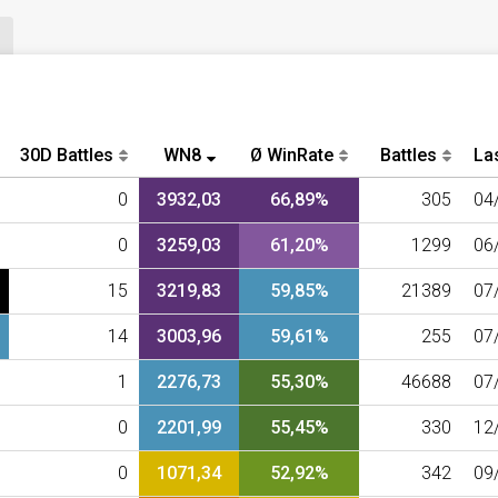
30D Battles
WN8
Ø WinRate
Battles
Las
0
3932,03
66,89%
305
04
0
3259,03
61,20%
1299
06
15
3219,83
59,85%
21389
07
14
3003,96
59,61%
255
07
1
2276,73
55,30%
46688
07
0
2201,99
55,45%
330
12
0
1071,34
52,92%
342
09