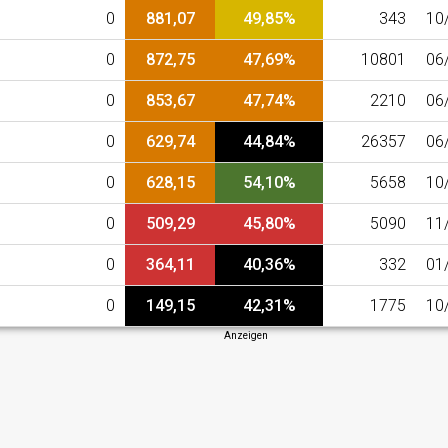
0
881,07
49,85%
343
10
0
872,75
47,69%
10801
06
0
853,67
47,74%
2210
06
0
629,74
44,84%
26357
06
0
628,15
54,10%
5658
10
0
509,29
45,80%
5090
11
0
364,11
40,36%
332
01
0
149,15
42,31%
1775
10
Anzeigen