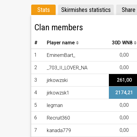
Stats
Skirmishes statistics
Share
Clan members
#
Player name
30D WN8
1
0,00
EminemBart_
2
0,00
_703_II_LOVER_NA
3
261,00
jirkowzski
4
2174,21
jirkowzsk1
5
0,00
legman
6
0,00
Recruit360
7
0,00
kanada779