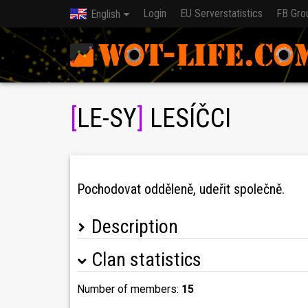
Login
EU Serverstatistics
FB Gro
English
[
LE-SY
]
LESÍČCI
Pochodovat odděleně, udeřit společně.
Description
Clan statistics
Podmínky klanu :
**
**
**
**
**
**
**
**
**
**
**
**
**
****
1.!!! Nutností je aktivita na TeamSpeak 3 !!! (
Number of members:
15
2.!!! Účastnit se veškerých klanových aktivit !!