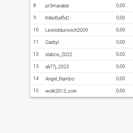
8
0,00
pr3marakle
9
0,00
KillerBaffxD
10
0,00
Leoniddurovich2009
11
0,00
Garbyl
12
0,00
slabos_2022
13
0,00
ali77j_2023
14
0,00
Angel_Rambo
15
0,00
wolk2013_voin