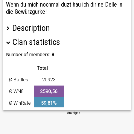
Wenn du mich nochmal duzt hau ich dir ne Delle in
die Gewürzgurke!
Description
Clan statistics
Erfolge:
3: Clankampagne: Platz 36
Operation Safari: 80 Panzer
Number of members:
8
4. Clankampagne: Platz 67 43 Panzer
Geburt der Titanen: 41 Panzer
Total
5. Clankampagne: "Unternehmen Taifun" 45 Panzer
Ø Battles
20923
Die JUMB0 Community wurde gegründet von:
Arjo, A_LOOSER, BastiBasti25, B_nutzerin, der_jero,
Ø WN8
2590,56
IcemanP1000, P1ckn1cker, Schwarten
Ø WinRate
59,81%
Anzeigen