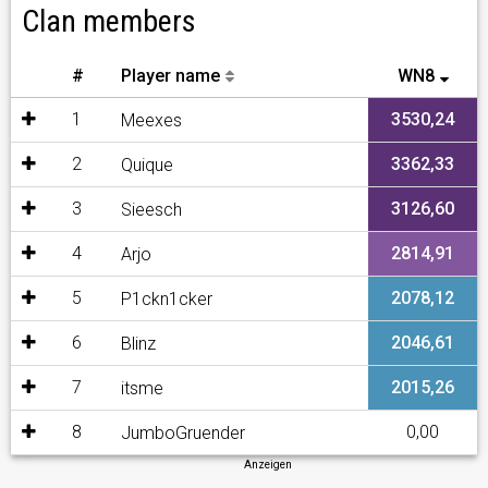
Clan members
#
Player name
WN8
1
3530,24
Meexes
2
3362,33
Quique
3
3126,60
Sieesch
4
2814,91
Arjo
5
2078,12
P1ckn1cker
6
2046,61
Blinz
7
2015,26
itsme
8
0,00
JumboGruender
Anzeigen