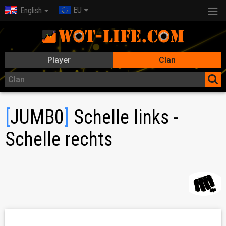
EU
English
Player
Clan
[
JUMB0
]
Schelle links -
Schelle rechts