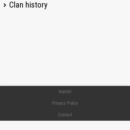
Clan history
Player name
Change
Date
Imprint
Privacy Policy
Contact
Donation / Support