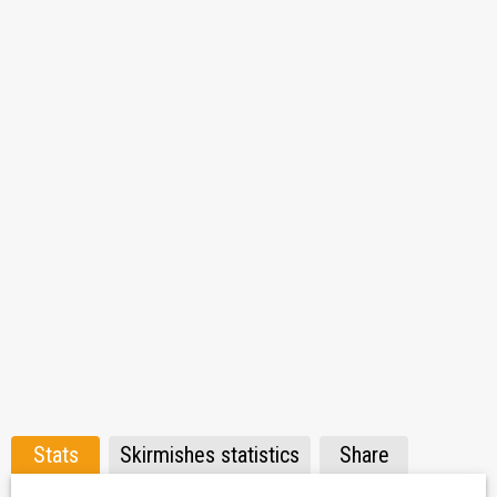
Jó játékot !
Stats
Skirmishes statistics
Share