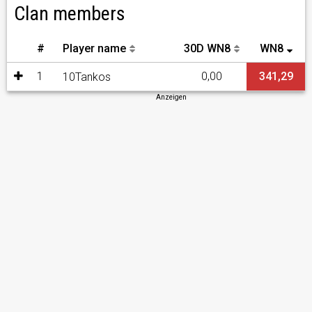
Clan members
#
Player name
30D WN8
WN8
1
0,00
341,29
10Tankos
Anzeigen