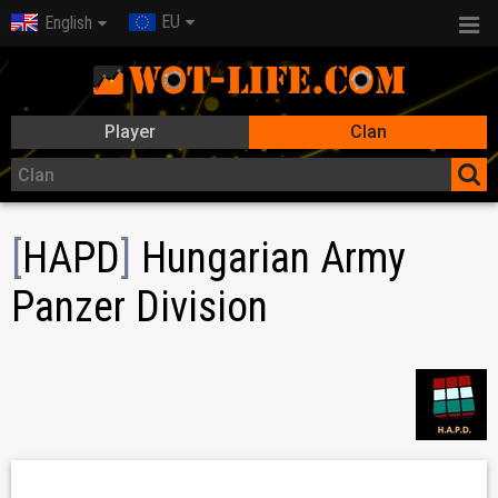
EU
English
Player
Clan
[
HAPD
]
Hungarian Army
Panzer Division