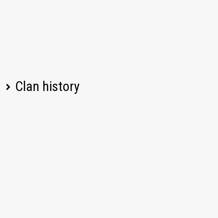
Clan history
Player name
Change
Date