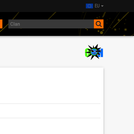
EU
len darf!