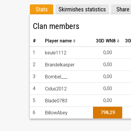
Stats
Skirmishes statistics
Share
Clan members
#
Player name
30D WN8
30
1
0,00
keule1112
2
0,00
Brandelkasper
3
0,00
Bombel___
4
0,00
Cidus2012
5
0,00
Blade0783
6
798,29
BillowAbey