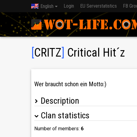
Login
EU Serverstatistics
FB Gro
English
[
CRITZ
]
Critical Hit´z
Wer braucht schon ein Motto:)
Description
Clan statistics
Wir sind der deutschsprachige Clan CRITZ .
Unser Fokus richtet sich auf "Spass am Spiel".
Unsere Gemeinschaft ist uns sehr wichtig, wesha
Number of members:
6