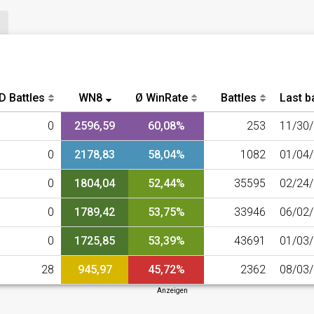
D Battles
WN8
Ø WinRate
Battles
Last ba
0
2596,59
60,08%
253
11/30
0
2178,83
58,04%
1082
01/04
0
1804,04
52,44%
35595
02/24
0
1789,42
53,75%
33946
06/02
0
1725,85
53,39%
43691
01/03
28
945,97
45,72%
2362
08/03
Anzeigen