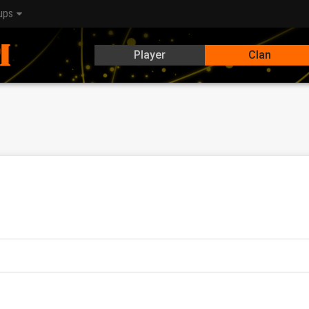
ups
Player
Clan
lb deine geistige Reife, Teamfähigkeit und dein Humor nicht feh