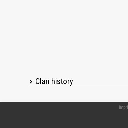
Clan history
Player name
Impri