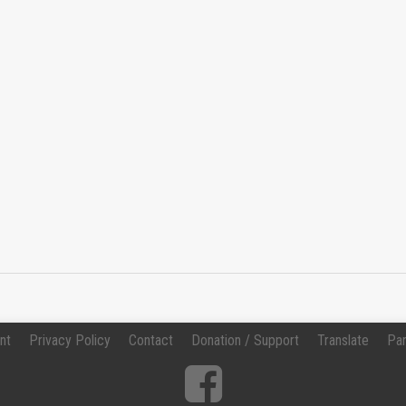
Change
nt
Privacy Policy
Contact
Donation / Support
Translate
Par