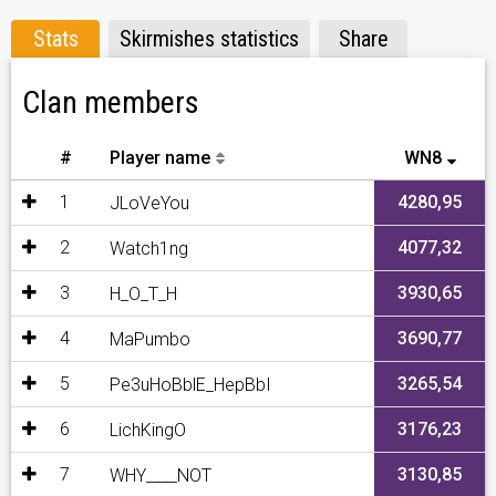
Stats
Skirmishes statistics
Share
Clan members
#
Player name
WN8
1
4280,95
JLoVeYou
2
4077,32
Watch1ng
3
3930,65
H_O_T_H
4
3690,77
MaPumbo
5
3265,54
Pe3uHoBblE_HepBbI
6
3176,23
LichKingO
7
3130,85
WHY____NOT