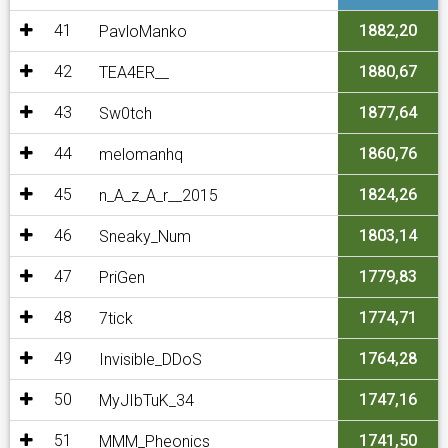
41
1882,20
PavloManko
42
1880,67
TEA4ER__
43
1877,64
Sw0tch
44
1860,76
melomanhq
45
1824,26
n_A_z_A_r__2015
46
1803,14
Sneaky_Num
47
1779,83
PriGen
48
1774,71
7tick
49
1764,28
Invisible_DDoS
50
1747,16
MyJIbTuK_34
51
1741,50
MMM_Pheonics