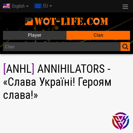
EU
English
Player
Clan
[
ANHL
]
ANNIHILATORS -
«Слава Україні! Героям
слава!»