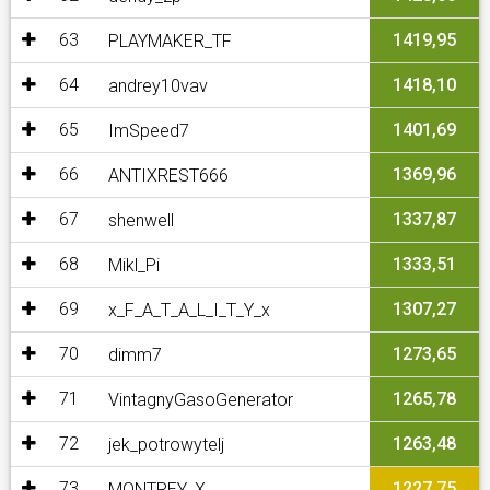
63
1419,95
PLAYMAKER_TF
64
1418,10
andrey10vav
65
1401,69
ImSpeed7
66
1369,96
ANTIXREST666
67
1337,87
shenwell
68
1333,51
Mikl_Pi
69
1307,27
x_F_A_T_A_L_I_T_Y_x
70
1273,65
dimm7
71
1265,78
VintagnyGasoGenerator
72
1263,48
jek_potrowytelj
73
1227,75
MONTREY_X