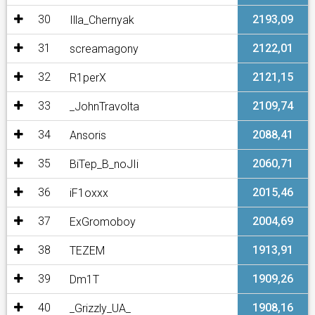
30
2193,09
Illa_Chernyak
31
2122,01
screamagony
32
2121,15
R1perX
33
2109,74
_JohnTravolta
34
2088,41
Ansoris
35
2060,71
BiTep_B_noJIi
36
2015,46
iF1oxxx
37
2004,69
ExGromoboy
38
1913,91
TEZEM
39
1909,26
Dm1T
40
1908,16
_Grizzly_UA_