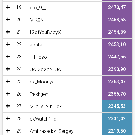
19
2470,47
eto_9__
20
2468,68
MiR0N__
21
2454,89
IGotYouBabyX
22
2453,10
koplik
23
2447,56
__Filosof__
24
2390,90
UA_3oXaN_UA
25
2363,47
ex_Moonya
26
2356,70
Peshgen
27
2345,53
M_a_v_e_r_i_ck
28
2331,42
exWatch1ng
29
2219,80
Ambrasador_Sergey