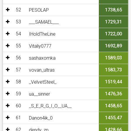
52
1738,65
PESOLAP
53
1729,31
___SAMAEL___
54
1722,00
IHoldTheLine
55
1692,89
Vitaliy0777
56
1589,03
sashaxomka
57
1583,73
vovan_ultras
58
1519,44
_VelvetSteel_
59
1476,36
ua__sinner
60
1458,65
_S_E_R_G_I_O__UA__
61
1455,47
Danon4ik_0
62
1428,66
dendy_zp