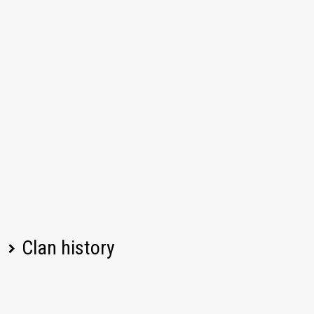
Clan history
Player name
Change
Date
08/04/2026, 08:10
Left
666Merciless