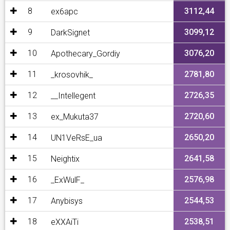
8
3112,44
ex6apc
9
3099,12
DarkSignet
10
3076,20
Apothecary_Gordiy
11
2781,80
_krosovhik_
12
2726,35
__Intellegent
13
2720,60
ex_Mukuta37
14
2650,20
UN1VeRsE_ua
15
2641,58
Neightix
16
2576,98
_ExWulF_
17
2544,53
Anybisys
18
2538,51
eXXAiTi