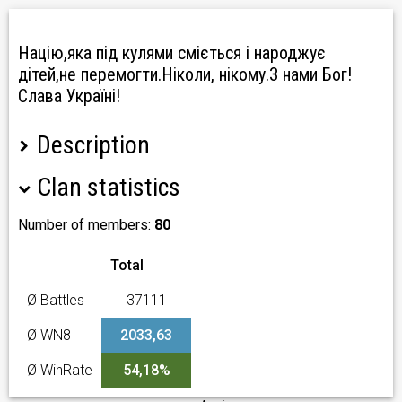
Націю,яка під кулями сміється і народжує
дітей,не перемогти.Ніколи, нікому.З нами Бог!
Слава Україні!
Description
Clan statistics
Любіть Україну у сні й наяву, вишневу свою Україну,
красу її вічно живу і нову і мову її соловїну. Можеш
вибирати друзів і дружину, Вибрати не можна тільки
Number of members:
80
Батьківщину. Нема на світі України, Немає другого
Дніпра. Свою Україну любіть
Total
Ø Battles
37111
✔️
Наш другий клан EXUA
?Наша адреса Discord :
https://discord.gg/QH9daXEt
Ø WN8
2033,63
?Наша адреса TeamSpeak : EX_ANHL
Ø WinRate
54,18%