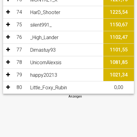
74
1225,54
HarD_Shooter
75
1150,67
silent991_
76
1102,47
_High_Lander
77
1101,55
Dimastuy93
78
1081,85
UnicornAlexsis
79
1021,34
happy20213
80
0,00
Little_Foxy_Rubin
Anzeigen