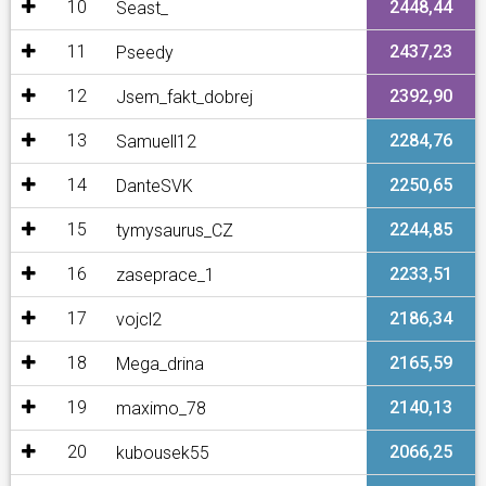
10
2448,44
Seast_
11
2437,23
Pseedy
12
2392,90
Jsem_fakt_dobrej
13
2284,76
Samuell12
14
2250,65
DanteSVK
15
2244,85
tymysaurus_CZ
16
2233,51
zaseprace_1
17
2186,34
vojcl2
18
2165,59
Mega_drina
19
2140,13
maximo_78
20
2066,25
kubousek55