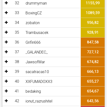
32
1155,99
drummyman
33
1089,59
BoxingCZ
34
956,82
zobaton
35
928,91
Trambusacek
36
847,58
Grifin666
37
727,12
_GALANDEC_
38
674,82
JawsofWar
39
666,13
sacatracas10
40
655,27
XXFUMADOXX3
41
654,67
bedaking
42
643,56
ionut_razrushitel