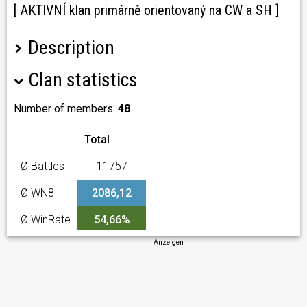
[ AKTIVNÍ klan primárně orientovaný na CW a SH ]
Description
Clan statistics
Jsme stabilní česko-slovenský klan primárně
orientovaný na Clan Wars
Klan založený na bonusech. Přes 200 záloh měsíčně !!!
Number of members:
48
Web:
9-tde.cz
Total
Teamspeak:
ts.9-tde.cz:9988
Diplomacy:
Ø Battles
11757
Zetk000_eXots
Pekar_CZ
Ø WN8
2086,12
Ø WinRate
54,66%
Hrajeme:
CW, SH, Ofenzívy,
Anzeigen
Náborové podmínky:
- Prioritní účast na klanových akcích