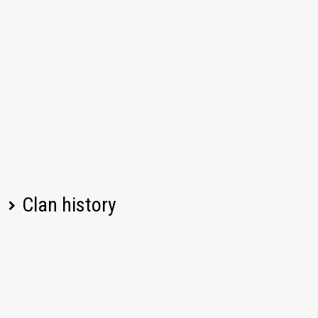
Clan history
Player name
Change
Date
Left
07/21/2026, 08:08 PM UTC
caribe_4