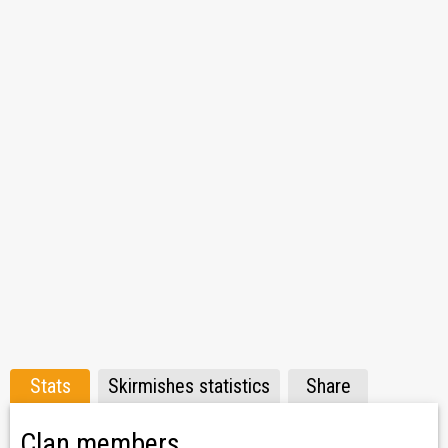
- WN8 vyšší než 1700+ (aktuální recent vyšší než 2200 na
X Tierech)
- Po 18:00 povinnost používat TeamSpeak 3
- 30 denní zkušební lhůta
Napište náborářům
x_WoodeNRooT_x
Andrew_eXots
Stats
Skirmishes statistics
Share
Clan members