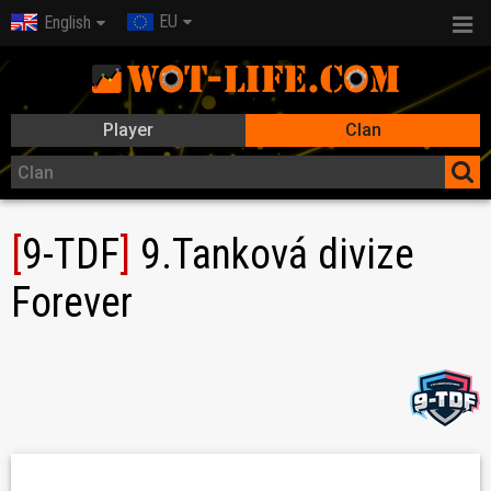
EU
English
Player
Clan
[
9-TDF
]
9.Tanková divize
Forever