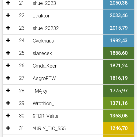
21
2050,38
shue_2023
22
2033,46
Ltraktor
23
2015,79
shue_20232
24
1992,43
Cvokhaus
25
1888,60
slanecek
26
1871,24
Cmdr_Keen
27
1816,19
AegroFTW
28
1775,97
_M4jky_
29
1371,16
Wrathion_
30
1368,08
9TDR_Velitel
31
1246,70
YURIY_TIO_555