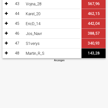
43
567,96
Vojna_28
44
462,15
Karel_20
45
442,04
EricD_14
46
388,57
Jos_Navr
47
340,93
S1verys
48
143,28
Martin_R_S
Anzeigen