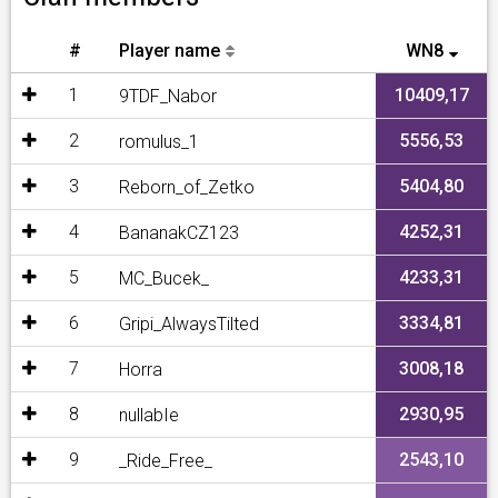
#
Player name
WN8
1
10409,17
9TDF_Nabor
2
5556,53
romulus_1
3
5404,80
Reborn_of_Zetko
4
4252,31
BananakCZ123
5
4233,31
MC_Bucek_
6
3334,81
Gripi_AlwaysTilted
7
3008,18
Horra
8
2930,95
nullabIe
9
2543,10
_Ride_Free_