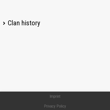
Clan history
Player name
Change
Date
Imprint
Privacy Policy