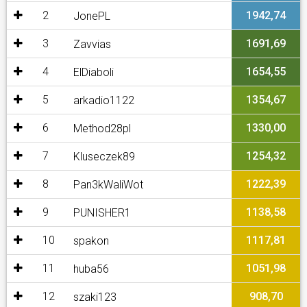
2
1942,74
JonePL
3
1691,69
Zavvias
4
1654,55
ElDiaboli
5
1354,67
arkadio1122
6
1330,00
Method28pl
7
1254,32
Kluseczek89
8
1222,39
Pan3kWaliWot
9
1138,58
PUNISHER1
10
1117,81
spakon
11
1051,98
huba56
12
908,70
szaki123