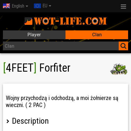
EU
English
Player
Clan
[
4FEET
]
Forfiter
Woj­ny przychodzą i od­chodzą, a moi żołnie­rze są
wieczni. ( 2 PAC )
Description