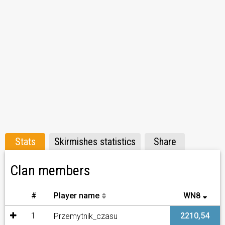
Stats
Skirmishes statistics
Share
Clan members
#
Player name
WN8
1
2210,54
Przemytnik_czasu