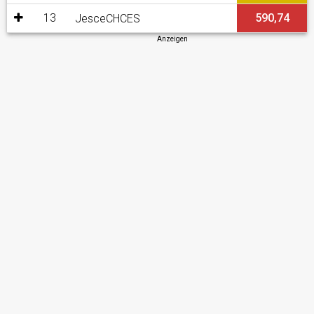
13
590,74
JesceCHCES
Anzeigen