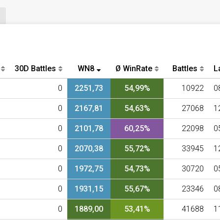
30D Battles
WN8
Ø WinRate
Battles
L
0
2251,73
54,99%
10922
0
0
2167,81
54,63%
27068
1
0
2101,78
60,25%
22098
0
0
2070,38
55,72%
33945
1
0
1972,75
54,73%
30720
0
0
1931,15
55,67%
23346
0
0
1889,00
53,41%
41688
1