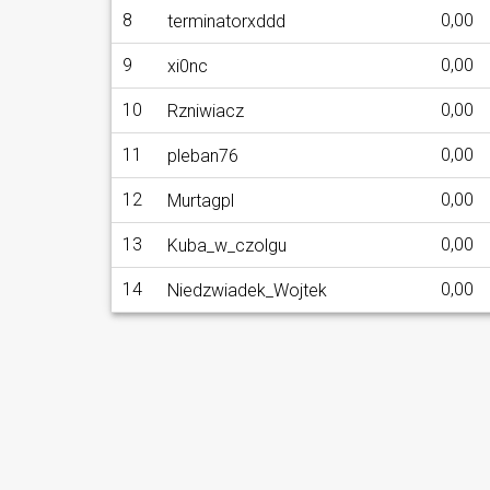
8
0,00
terminatorxddd
9
0,00
xi0nc
10
0,00
Rzniwiacz
11
0,00
pleban76
12
0,00
Murtagpl
13
0,00
Kuba_w_czolgu
14
0,00
Niedzwiadek_Wojtek