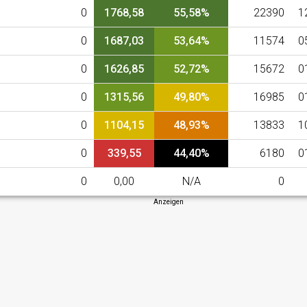
0
1768,58
55,58%
22390
1
0
1687,03
53,64%
11574
0
0
1626,85
52,72%
15672
0
0
1315,56
49,80%
16985
0
0
1104,15
48,93%
13833
1
0
339,55
44,40%
6180
0
0
0,00
N/A
0
Anzeigen