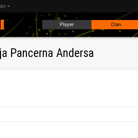
ups
Player
Clan
ja Pancerna Andersa
zła chwila bitwy. Długo czekaliśmy na tę chwilę odwetu i zemst
kanadyjskie, nowozelandzkie walczyć będą Francuzi, Włosi oraz d
. W chwilach tych będą z nami myśli i serca całego narodu, podt
 sercach! Żołnierze!"