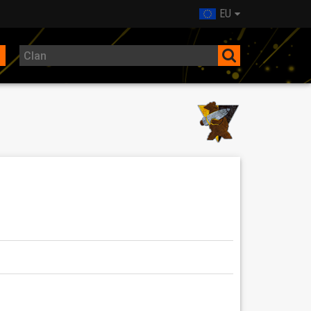
EU
y nad odwiecznym naszym wrogiem. Obok nas
ywizje hinduskie. Zadanie, które nam przypadło
rzymywać nas będą duchy poległych naszych