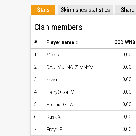
Stats
Skirmishes statistics
Share
Clan members
#
Player name
30D WN8
1
0,00
Mikelx
2
0,00
DAJ_MU_NA_ZIMNYM
3
0,00
krzyli
4
0,00
HarryOttonIV
5
0,00
PremierGTW
6
0,00
RuskiX
7
0,00
Freyr_PL