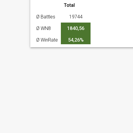
- gen. W. Anders
Total
Ø Battles
19744
Ø WN8
1840,56
Ø WinRate
54,26%