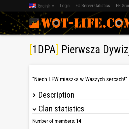
Login
EU Serverstatistics
FB Gro
English
[
1DPA
]
Pierwsza Dywiz
"Niech LEW mieszka w Waszych sercach!"
Description
Clan statistics
"Żołnierze! Kochani moi Bracia i Dzieci! Nades
walczyć będą dywizje brytyjskie, amerykańskie, 
zasławi na cały świat imię żołnierza polskiego
Number of members:
14
towarzyszy broni. Niech LEW mieszka w Waszych