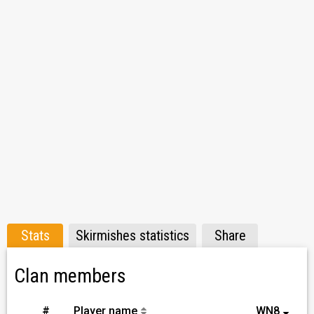
Stats
Skirmishes statistics
Share
Clan members
#
Player name
WN8