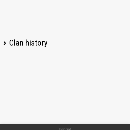
Clan history
Player name
Change
Date
Imprint