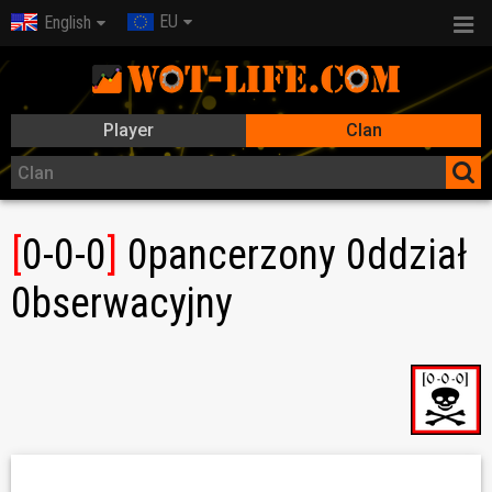
EU
English
Player
Clan
[
0-0-0
]
0pancerzony 0ddział
0bserwacyjny