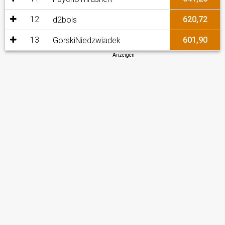
12
620,72
d2bols
13
601,90
GorskiNiedzwiadek
Anzeigen