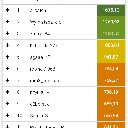
1
1635,10
a_patch
2
1269,92
Wymiatacz_x_pl
3
1253,50
zamian84
4
1008,64
Kubanek4277
5
941,87
agaaa147
6
784,04
robinek1968
7
758,37
mm3_accurate
8
738,19
bzyk80_PL
9
669,10
d2borsuk
10
656,94
SontianS
11
641,26
PsychoThrasheR