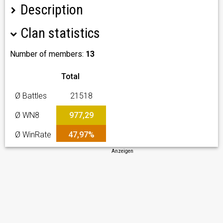
Description
Clan statistics
Topi Cię Nuda.Poniedziałek środa czy sobota, razem
gramy sobie w WoT-a. U nas miła atmosfera, więc zaproś i
swego przyjaciela
Number of members:
13
Total
Ø Battles
21518
Ø WN8
977,29
Ø WinRate
47,97%
Anzeigen